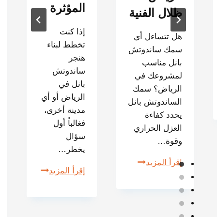
المؤثرة
ظلال الفنية
إذا كنت
هل تتساءل أي
تخطط لبناء
سمك ساندوتش
هنجر
بانل مناسب
ساندوتش
لمشروعك في
بانل في
الرياض؟ سمك
الرياض أو أي
الساندوتش بانل
مدينة أخرى،
يحدد كفاءة
فغالباً أول
العزل الحراري
سؤال
وقوة…
يخطر…
إقرأ المزيد
إقرأ المزيد