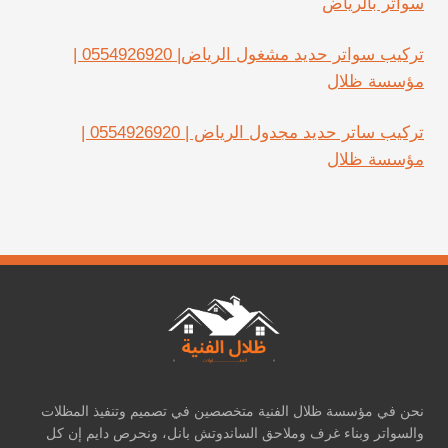
سواتر بالرياض
تركيب سواتر حديد مشغول الرياض| 0554926920 |
مؤسسة ظلال
تركيب ساتر حديد مجدول الرياض | 0554926920 |
مؤسسة ظلال
نحن في مؤسسة ظلال الفنية متخصصين في تصميم وتنفيذ المظلات
والسواتر وبناء غرف وملاحق الساندوتش بانل، ونحرص دايم إن كل