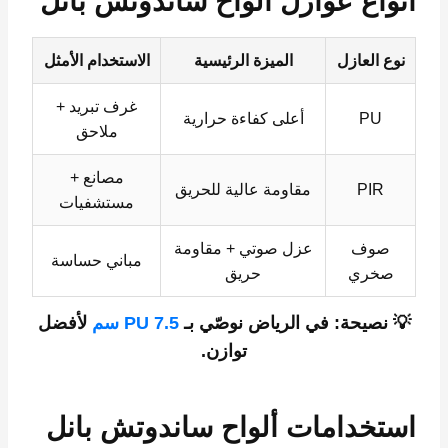
أنواع عوازل ألواح ساندوتش بانل
نوع العازل
الميزة الرئيسية
الاستخدام الأمثل
غرف تبريد +
PU
أعلى كفاءة حرارية
ملاحق
مصانع +
PIR
مقاومة عالية للحريق
مستشفيات
صوف
عزل صوتي + مقاومة
مباني حساسة
صخري
حريق
💡 نصيحة: في الرياض نوصّي بـ
PU 7.5 سم
لأفضل
توازن.
استخدامات ألواح ساندوتش بانل