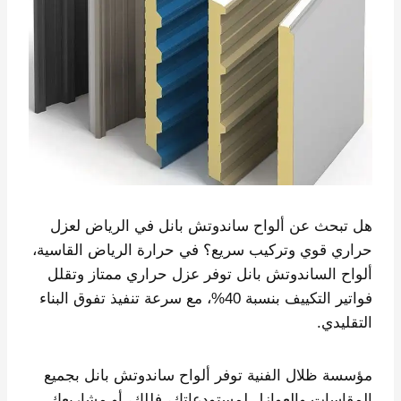
هل تبحث عن ألواح ساندوتش بانل في الرياض لعزل
حراري قوي وتركيب سريع؟ في حرارة الرياض القاسية،
ألواح الساندوتش بانل توفر عزل حراري ممتاز وتقلل
فواتير التكييف بنسبة 40%، مع سرعة تنفيذ تفوق البناء
التقليدي.
مؤسسة ظلال الفنية توفر ألواح ساندوتش بانل بجميع
المقاسات والعوازل لمستودعاتك، فللك، أو مشاريعك