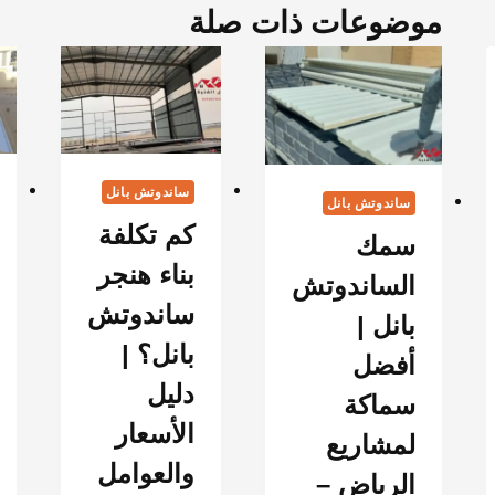
موضوعات ذات صلة
ساندوتش بانل
ساندوتش بانل
كم تكلفة
سمك
بناء هنجر
الساندوتش
ساندوتش
بانل |
بانل؟ |
أفضل
دليل
سماكة
الأسعار
لمشاريع
والعوامل
الرياض –