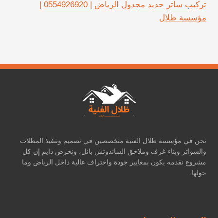
تركيب ساتر حديد مجدول الرياض | 0554926920 |
مؤسسة ظلال
نحن في مؤسسة ظلال الفنية متخصصين في تصميم وتنفيذ المظلات
والسواتر وبناء غرف وملاحق الساندوتش بانل، ونحرص دايم إن كل
مشروع نقدمه يكون بمعايير جودة واحتراف عالية داخل الرياض وما
حولها.