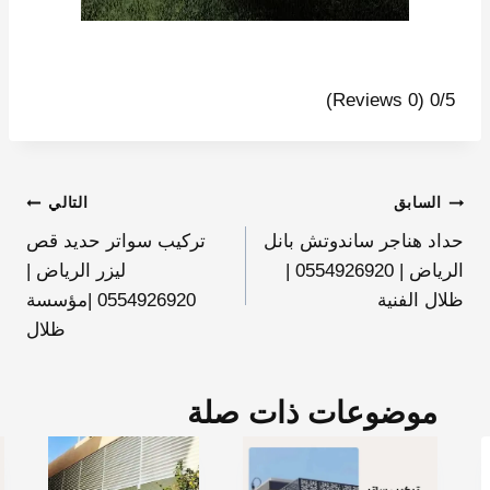
(0 Reviews)
0/5
السابق
التالي
حداد هناجر ساندوتش بانل
تركيب سواتر حديد قص
الرياض | 0554926920 |
ليزر الرياض |
ظلال الفنية
0554926920 |مؤسسة
ظلال
موضوعات ذات صلة