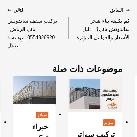
السابق
التالي
كم تكلفة بناء هنجر
تركيب سقف ساندوتش
ساندوتش بانل؟ | دليل
بانل الرياض |
الأسعار والعوامل المؤثرة
0554926920 |مؤسسة
ظلال
موضوعات ذات صلة
سواتر
سواتر
خبراء
تركيب سواتر