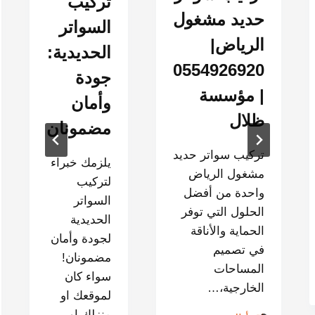
تركيب
حديد مشغول
السواتر
الرياض|
الحديدية:
0554926920
جودة
| مؤسسة
وأمان
ظلال
مضمونان
تركيب سواتر حديد
يلزمك خبراء
مشغول الرياض
لتركيب
واحدة من أفضل
السواتر
الحلول التي توفر
الحديدية
الحماية والأناقة
لجودة وأمان
في تصميم
مضمونان!
المساحات
سواء كان
الخارجية،…
لموقعك او
منزلك او