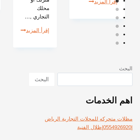
إقرأ المزيد
محلك
التجاري ,…
إقرأ المزيد
البحث
البحث
اهم الخدمات
مظلات متحركه للمحلات التجارية الرياض
|0554926920|ظلال الفنية