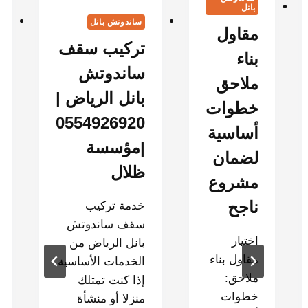
بانل
ساندوتش بانل
مقاول
تركيب سقف
بناء
ساندوتش
ملاحق
بانل الرياض |
خطوات
0554926920
أساسية
|مؤسسة
لضمان
ظلال
مشروع
ناجح
خدمة تركيب
سقف ساندوتش
اختيار
بانل الرياض من
مقاول بناء
الخدمات الأساسية
ملاحق:
إذا كنت تمتلك
خطوات
منزلا أو منشأة