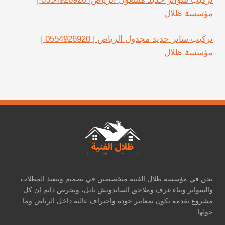
مؤسسة ظلال
تركيب ساتر حديد مجدول الرياض | 0554926920 |
مؤسسة ظلال
نحن في مؤسسة ظلال الفنية متخصصين في تصميم وتنفيذ المظلات
والسواتر وبناء غرف وملاحق الساندوتش بانل، ونحرص دايم إن كل
مشروع نقدمه يكون بمعايير جودة واحتراف عالية داخل الرياض وما
حولها.