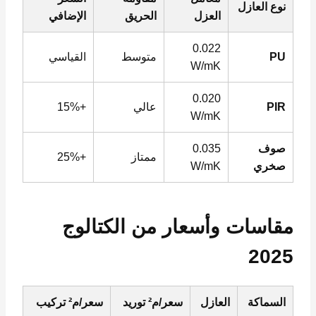
نوع العازل
العزل
الحريق
الإضافي
0.022
PU
متوسط
القياسي
W/mK
0.020
PIR
عالي
+15%
W/mK
صوف
0.035
ممتاز
+25%
صخري
W/mK
مقاسات وأسعار من الكتالوج
2025
السماكة
العازل
سعر/م² توريد
سعر/م² تركيب