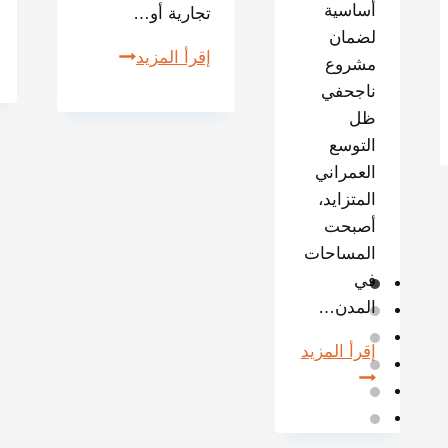
أساسية
تجارية أو…
لضمان
إقرأ المزيد
مشروع
ناجحفي
ظل
التوسع
العمراني
المتزايد،
أصبحت
المساحات
في
المدن…
إقرأ المزيد