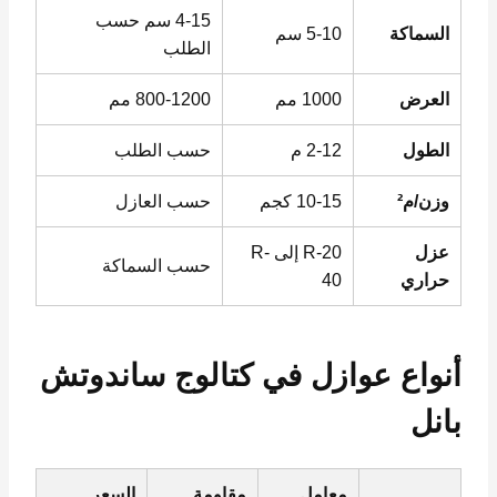
4-15 سم حسب
السماكة
5-10 سم
الطلب
العرض
1000 مم
800-1200 مم
الطول
2-12 م
حسب الطلب
وزن/م²
10-15 كجم
حسب العازل
عزل
R-20 إلى R-
حسب السماكة
حراري
40
أنواع عوازل في كتالوج ساندوتش
بانل
معامل
مقاومة
السعر