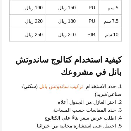
5 سم
PU
150 ريال
190 ريال
7.5 سم
PU
180 ريال
220 ريال
10 سم
PIR
210 ريال
250 ريال
كيفية استخدام كتالوج ساندوتش
بانل في مشروعك
1. حدد الاستخدام
تركيب ساندوتش بانل
(سكني/
صناعي/تبريد)
2. اختر العازل من الجدول أعلاه
3. حدد المقاسات حسب المساحة
4. اطلب عرض سعر بناءً على الكتالوج
5. احصل على استشارة مجانية من خبرائنا