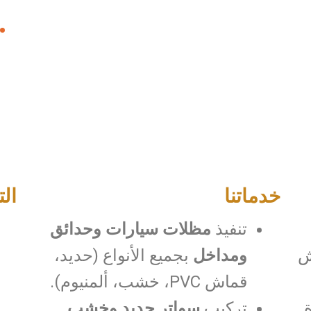
خدماتنا
الت
تنفيذ
مظلات سيارات وحدائق
ش
ومداخل
بجميع الأنواع (حديد،
قماش PVC، خشب، ألمنيوم).
تركيب
سواتر حديد وخشب