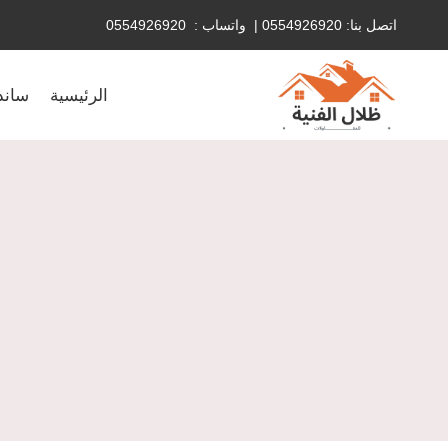
اتصل بنا: 0554926920 | واتساب : 0554926920
الرئيسية
ساند