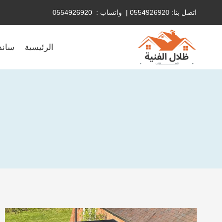
اتصل بنا: 0554926920 | واتساب : 0554926920
الرئيسية
ساند